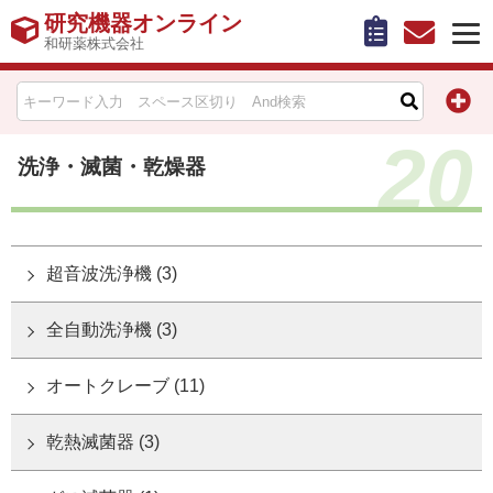
研究機器オンライン
和研薬株式会社
HOME
20
比較表作成
洗浄・滅菌・乾燥器
お問い合わせ
お知らせ
超音波洗浄機 (3)
機器キャンペーン情報一覧
全自動洗浄機 (3)
カテゴリー一覧
オートクレーブ (11)
メーカー別索引
乾熱滅菌器 (3)
販売元別索引