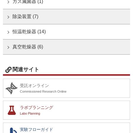
ガス滅菌器 (1)
ご利用ガイド
除染装置 (7)
恒温乾燥器 (14)
受託オンライン
真空乾燥器 (6)
ラボプランニング
実験フローガイド
関連サイト
ワケンG オンラインショップ
受託オンライン
Commissioned Research Online
和研薬 ホームページ
ラボプランニング
Labo Planning
実験フローガイド