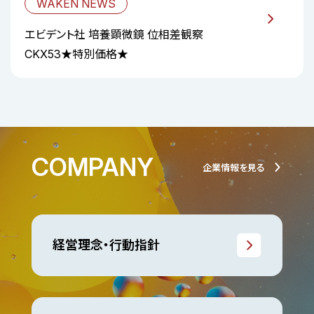
WAKEN NEWS
エビデント社 培養顕微鏡 位相差観察
CKX53★特別価格★
COMPANY
企業情報を見る
経営理念・行動指針