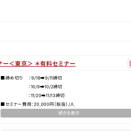
ナー＜東京＞ ＊有料セミナー
■締め切り ：9/18➡9/11締切
：10/9➡10/2締切
：11/20➡11/13締切
■セミナー費用：20,000円（税抜）/人
■定員 ：6名
マイクロピペットの精度検査方法が知りたい、自分で行いたいけど