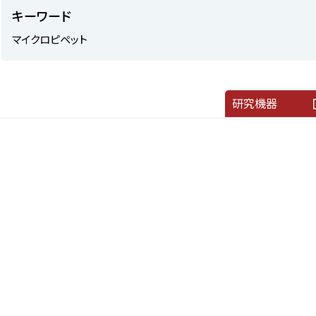
キーワード
しい方法が分からない、自分たちが行っている方法は正しいのだろ
マイクロピペット
か…と思われたことはございませんか？マイクロピペットのパイオ
であるエッペンドルフが開催する「マイクロピペットの精度検査セ
ー」では、検査の重要性や精度の評価方法をご説明します。また、
研究機器
を用いて実際に秤量をお試しいただきます。検査をこれから始めた
方にも、既に実施されている方にも、実践的に学んでいただけます