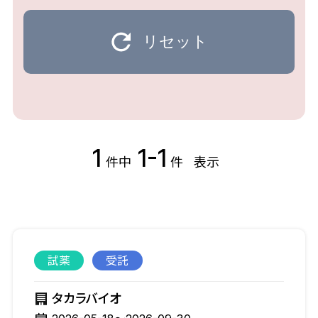
リセット
1
1-1
件中
件
表示
試薬
受託
タカラバイオ