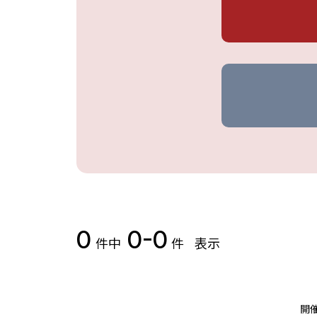
0
0-0
件中
件
表示
開