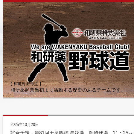
【 和研薬 野球道 】
和研薬起業当初より活動する歴史のあるチームです。
2025年10月20日
試合予定：第81回天皇賜杯 準決勝 岡崎球場 11：25～