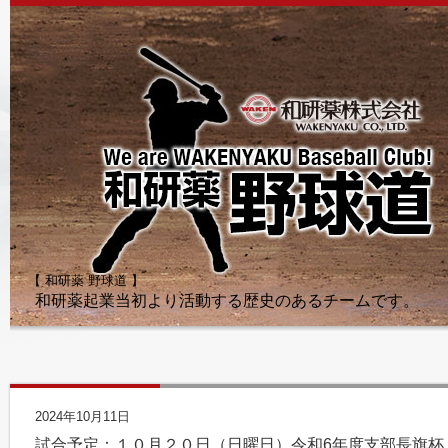
【 和研薬 野球道 】
和研薬起業当初より活動する歴史のあるチームです。
2024年10月11日
試合予定：１０月２０日（日曜日）令和6年度支部長旗杯