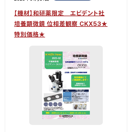
【機材】和研薬限定 エビデント社
培養顕微鏡 位相差観察 CKX53★
特別価格★