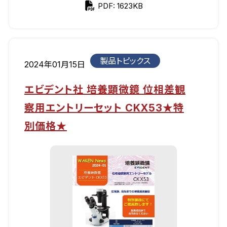
PDF: 1623KB
製品トピックス
2024年01月15日
エビデント社 培養顕微鏡 位相差観
察用エントリーセット CKX53★特
別価格★