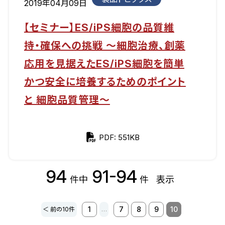
2019年04月09日
【セミナー】ES/iPS細胞の品質維
持・確保への挑戦 ～細胞治療、創薬
応用を見据えたES/iPS細胞を簡単
かつ安全に培養するためのポイント
と 細胞品質管理～
PDF: 551KB
94
91-94
件中
件
表示
1
7
8
9
10
＜ 前の10件
…