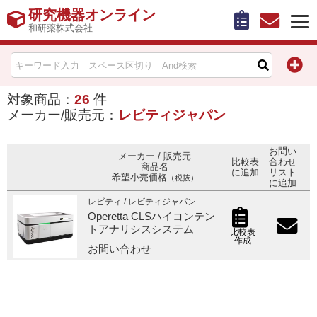
研究機器オンライン
和研薬株式会社
HOME
比較表作成
対象商品：
26
件
メーカー/販売元：
レビティジャパン
お問い合わせ
お問い
メーカー / 販売元
比較表
合わせ
商品名
お知らせ
に追加
リスト
希望小売価格
（税抜）
に追加
レビティ / レビティジャパン
機器キャンペーン情報一覧
Operetta CLSハイコンテン
トアナリシスシステム
比較表
カテゴリー一覧
作成
お問い合わせ
メーカー別索引
販売元別索引