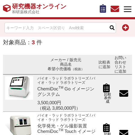
研究機器オンライン
和研薬株式会社
HOME
比較表作成
対象商品：
3
件
お問い合わせ
お問い
メーカー / 販売元
比較表
合わせ
商品名
に追加
リスト
希望小売価格
（税抜）
お知らせ
に追加
バイオ・ラッド ラボラトリーズ / バ
イオ・ラッド ラボラトリーズ
機器キャンペーン情報一覧
TM
ChemiDoc
Go イメージン
グシステム
比較
表作
成
カテゴリー一覧
3,500,000円
（税込 3,850,000円）
バイオ・ラッド ラボラトリーズ / バ
メーカー別索引
イオ・ラッド ラボラトリーズ
化学発光・ゲル撮影装置
TM
ChemiDoc
Touch イメージ
販売元別索引
比較