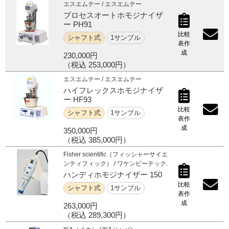
エスエムテー / エスエムテー
プロセスオートホモジナイザ
ご利用ガイド
ー PH91
比較
シャフト式
1サンプル
表作
成
230,000円
受託オンライン
（税込 253,000円）
エスエムテー / エスエムテー
ラボプランニング
ハイフレックスホモジナイザ
ー HF93
比較
シャフト式
1サンプル
実験フローガイド
表作
成
350,000円
（税込 385,000円）
ワケンG オンラインショップ
Fisher scientific（フィッシャーサイエ
ンティフィック） / ワケンビーテック.
和研薬 ホームページ
ハンディホモジナイザー 150
比較
シャフト式
1サンプル
表作
成
263,000円
（税込 289,300円）