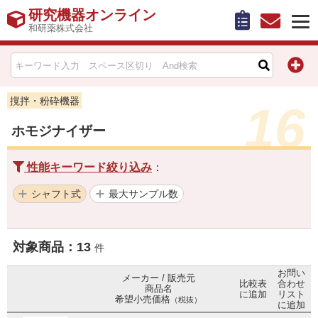
研究機器オンライン
和研薬株式会社
HOME
比較表作成
撹拌・粉砕機器
16
ホモジナイザー
お問い合わせ
性能キーワード絞り込み
：
お知らせ
シャフト式
最大サンプル数
機器キャンペーン情報一覧
カテゴリー一覧
対象商品：
13
件
お問い
メーカー別索引
メーカー / 販売元
比較表
合わせ
商品名
に追加
リスト
希望小売価格
（税抜）
に追加
販売元別索引