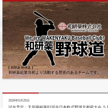
【 和研薬 野球道 】
和研薬起業当初より活動する歴史のあるチームです。
2026年5月25日
試合予定：天皇賜杯第81回全日本軟式野球京都府大会 ５月